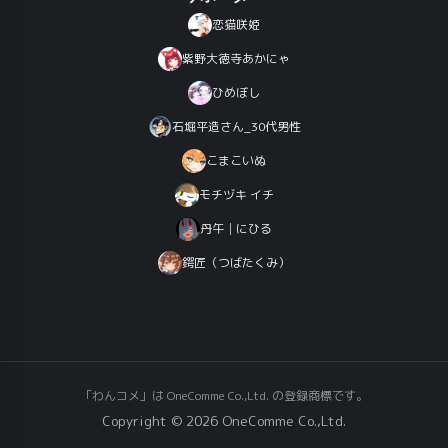
恋猫咲姫
紫野大徳寺あかにゃ
ひめぼし
石堀平造さん_30代男性
こまこいぬ
モチヅキ イチ
丹午│にひる
鍔匠（つばたくみ）
「わんコメ」は OneComme Co.,Ltd. の登録商標です。
Copyright © 2026 OneComme Co.,Ltd.