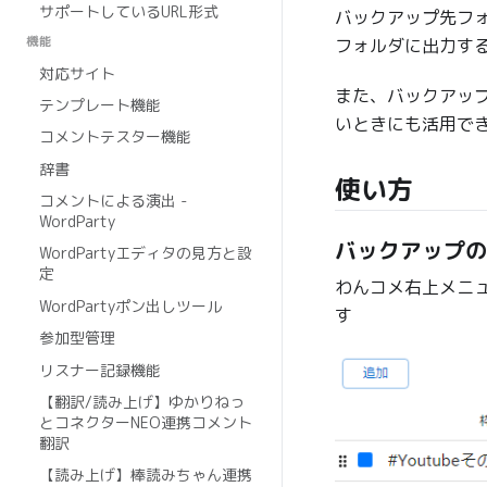
サポートしているURL形式
バックアップ先フォル
機能
フォルダに出力す
対応サイト
また、バックアッ
テンプレート機能
いときにも活用で
コメントテスター機能
辞書
使い方
コメントによる演出 -
WordParty
バックアップの
WordPartyエディタの見方と設
定
わんコメ右上メニュ
WordPartyポン出しツール
す
参加型管理
リスナー記録機能
【翻訳/読み上げ】ゆかりねっ
とコネクターNEO連携コメント
翻訳
【読み上げ】棒読みちゃん連携