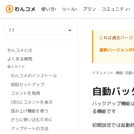
わんコメ
使い方
ツール
プラン
コミュニティ
▾
▾
▾
これは過去バージ
最新バージョンの
わんコメとは
よくある質問
導入ガイド
ドキュメント
機能
自動
›
›
わんコメのインストール
初回セットアップ
自動バッ
コメントを取得
OBSにコメントを表示
バックアップ機能
読み上げ機能を使う
る機能です
さらに使い込むために
初期設定では起動
アップデートの方法