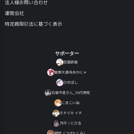
法人様お問い合わせ
運営会社
特定商取引法に基づく表示
サポーター
恋猫咲姫
紫野大徳寺あかにゃ
ひめぼし
石堀平造さん_30代男性
こまこいぬ
モチヅキ イチ
丹午│にひる
鍔匠（つばたくみ）