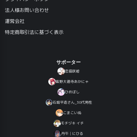
法人様お問い合わせ
運営会社
特定商取引法に基づく表示
サポーター
恋猫咲姫
紫野大徳寺あかにゃ
ひめぼし
石堀平造さん_30代男性
こまこいぬ
モチヅキ イチ
丹午│にひる