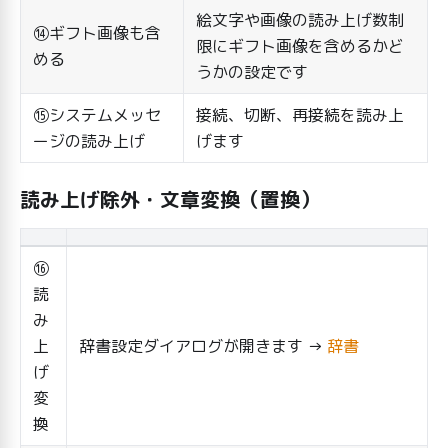
絵文字や画像の読み上げ数制
⑭ギフト画像も含
限にギフト画像を含めるかど
める
うかの設定です
⑮システムメッセ
接続、切断、再接続を読み上
ージの読み上げ
げます
読み上げ除外・文章変換（置換）
⑯
読
み
上
辞書設定ダイアログが開きます →
辞書
げ
変
換