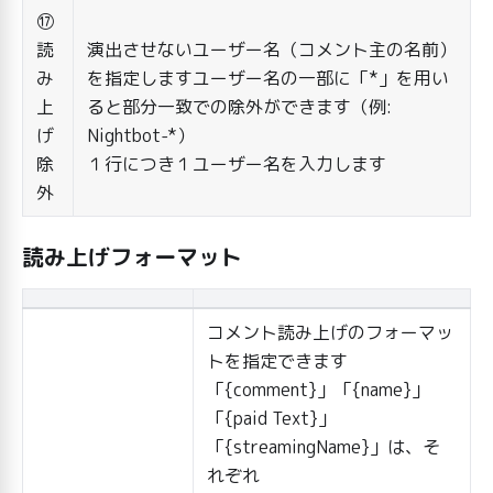
⑰
読
演出させないユーザー名（コメント主の名前）
み
を指定しますユーザー名の一部に「*」を用い
上
ると部分一致での除外ができます（例:
げ
Nightbot-*）
除
１行につき１ユーザー名を入力します
外
読み上げフォーマット
コメント読み上げのフォーマッ
トを指定できます
「{comment}」「{name}」
「{paid Text}」
「{streamingName}」は、そ
れぞれ