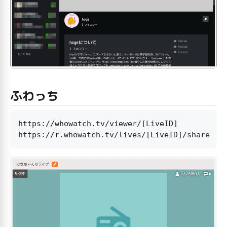
ふわっち
https://whowatch.tv/viewer/[LiveID]
