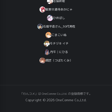
恋猫咲姫
紫野大徳寺あかにゃ
ひめぼし
石堀平造さん_30代男性
こまこいぬ
モチヅキ イチ
丹午│にひる
鍔匠（つばたくみ）
「わんコメ」は OneComme Co.,Ltd. の登録商標です。
Copyright © 2026 OneComme Co.,Ltd.