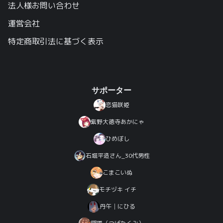
法人様お問い合わせ
運営会社
特定商取引法に基づく表示
サポーター
恋猫咲姫
紫野大徳寺あかにゃ
ひめぼし
石堀平造さん_30代男性
こまこいぬ
モチヅキ イチ
丹午│にひる