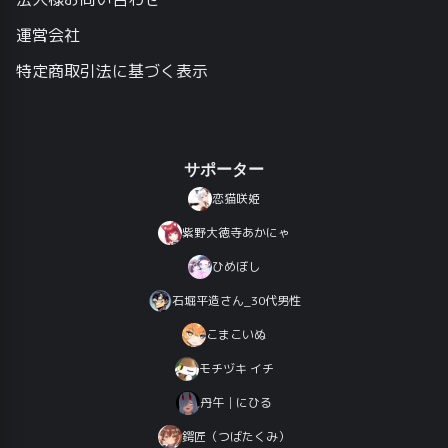
運営会社
特定商取引法に基づく表示
サポーター
恋猫咲姫
紫野大徳寺あかにゃ
ひめぼし
石堀平造さん_30代男性
こまこいぬ
モチヅキ イチ
丹午│にひる
鍔匠（つばたくみ）