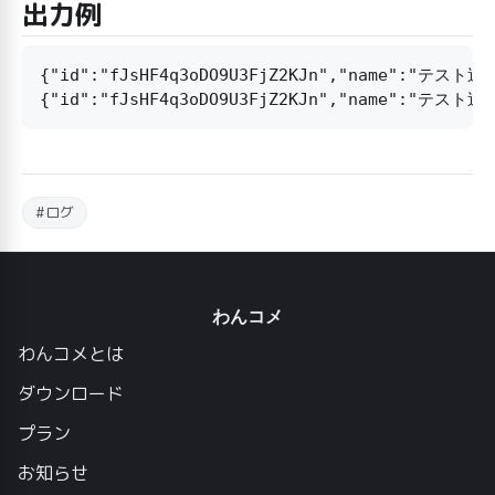
出力例
{"id":"fJsHF4q3oDO9U3FjZ2KJn","name":"テスト送信
#ログ
わんコメ
わんコメとは
ダウンロード
プラン
お知らせ