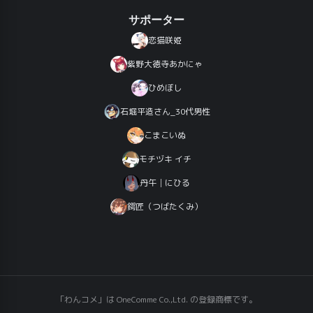
サポーター
恋猫咲姫
紫野大徳寺あかにゃ
ひめぼし
石堀平造さん_30代男性
こまこいぬ
モチヅキ イチ
丹午│にひる
鍔匠（つばたくみ）
「わんコメ」は OneComme Co.,Ltd. の登録商標です。