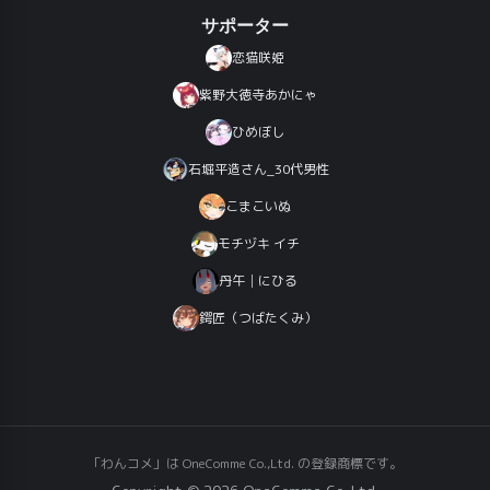
サポーター
恋猫咲姫
紫野大徳寺あかにゃ
ひめぼし
石堀平造さん_30代男性
こまこいぬ
モチヅキ イチ
丹午│にひる
鍔匠（つばたくみ）
「わんコメ」は OneComme Co.,Ltd. の登録商標です。