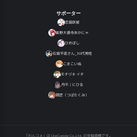
サポーター
恋猫咲姫
紫野大徳寺あかにゃ
ひめぼし
石堀平造さん_30代男性
こまこいぬ
モチヅキ イチ
丹午│にひる
鍔匠（つばたくみ）
「わんコメ」は OneComme Co.,Ltd. の登録商標です。