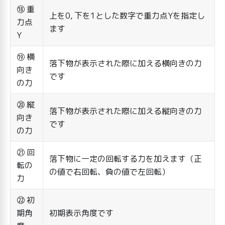
⑱ 重
上を0, 下を1とした数字で重力点Yを指定し
力点
ます
Y
⑲ 横
落下物が表示された際に加える横向きの力
向き
です
の力
⑳ 縦
落下物が表示された際に加える縦向きの力
向き
です
の力
㉑ 回
落下物に一定の回転する力を加えます（正
転の
の値で右回転、負の値で左回転）
力
㉒ 初
期角
初期表示角度です