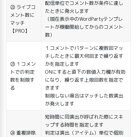
配信単位でコメント数が条件に達し
㉒ ライブコ
たときに発火します
メント数に
（現在表示中のWordPartyテンプレ
マッチ
ートが稼働開始してからのコメント
【PRO】
数）
１コメントでパターンに複数回マッ
チしたときに最大何回まで繰り返す
㉓ １コメン
かを指定します
トでの判定
ONにすると直下の数値入力欄が有効
数を制限す
になり、繰り返す上限回数を指定で
る
きます
制限しない場合はマッチした数演出
が発火します
短時間に同演出が呼ばれた際にスキ
ップする時間を指定します
㉔ 重複排除
判定は演出（アイテム）単位で個別