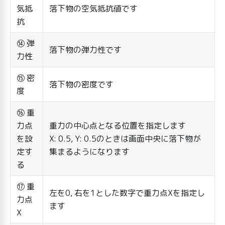
気抵
落下物の空気抵抗値です
抗
⑭ 弾
落下物の弾力性です
力性
⑮ 密
落下物の密度です
度
⑯ 重
力点
重力の中心点となる位置を指定します
を設
X: 0.5, Y: 0.5のときは画面中央に落下物が
定す
集まるようになります
る
⑰ 重
左を0, 右を1とした数字で重力点Xを指定し
力点
ます
X