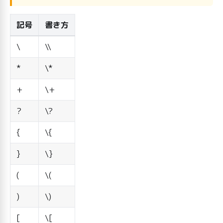
記号
書き方
\
\\
*
\*
+
\+
?
\?
{
\{
}
\}
(
\(
)
\)
[
\[