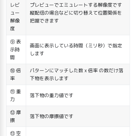
レビ
プレビューでエミュレートする解像度です
ュー
縦配信の場合などに切り替えて位置関係を
解像
把握できます
度
⑨ 表
画面に表示している時間（ミリ秒）で指定
示時
します
間
⑩ 倍
パターンにマッチした数 x 倍率 の数だけ落
率
下物を表示します
⑪ 重
落下物の重力値です
力
⑫ 摩
落下物の摩擦値です
擦
⑬ 空