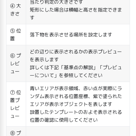
当たり判定の大きさです
④ 大
矩形にした場合は横幅と高さを指定できま
きさ
す
⑤ 位
落下物を表示させる場所を設定します
置
どの辺りに表示されるかの表示プレビュー
⑥ プ
を表示します
レビ
詳しくは下記「基準点の解説」「プレビュ
ュー
ーについて」を参照してください
青いエリアが表示領域、赤い点が実際にラ
⑦ 位
ンダム表示される位置座標、紫で塗られた
置プ
エリアが表示オブジェクトを表します
レビ
設置したテンプレートのおよそ表示される
ュー
位置の確認に使用してください
⑧ プ