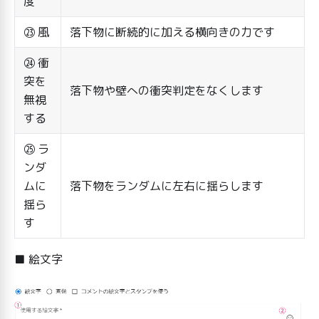
度
㉓ 風
落下物に断続的に加える横向きの力です
㉔ 衝
突を
落下物や壁への衝突判定をなくします
無視
する
㉕ ラ
ンダ
ムに
落下物をランダムに左右に揺らします
揺ら
す
■ 絵文字