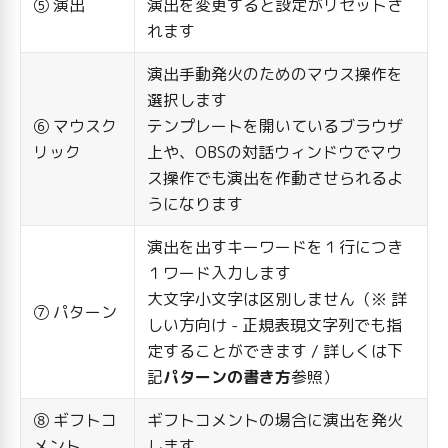
⑤ 演出
演出を変更すると設定がリセットさ
れます
演出手動発火のためのマウス操作を
選択します
⑥ マウスク
テンプレートを開いているブラウザ
リック
上や、OBSの対話ウィンドウでマウ
ス操作でも演出を作動させられるよ
うになります
演出を出すキーワードを１行につき
１ワード入力します
大文字小文字は区別しません（※ 詳
⑦ パターン
しい方向け - 正規表現文字列でも指
定することができます / 詳しくは下
記
パターンの書き方
参照）
⑧ ギフトコ
ギフトコメントの場合に演出を発火
メント
します