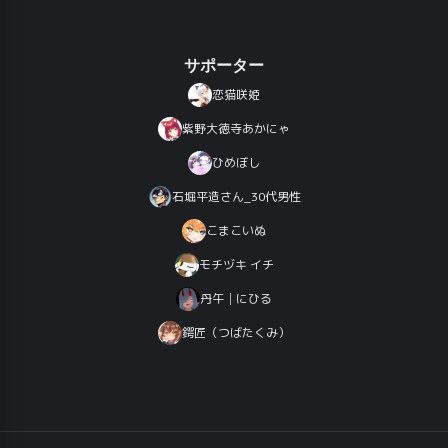
サポーター
恋猫咲姫
紫野大徳寺あかにゃ
ひめぼし
石堀平造さん_30代男性
こまこいぬ
モチヅキ イチ
丹午│にひる
鍔匠（つばたくみ）